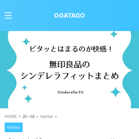
OGATAGO
HOME
>
調べ物
>
twitter
>
twitter