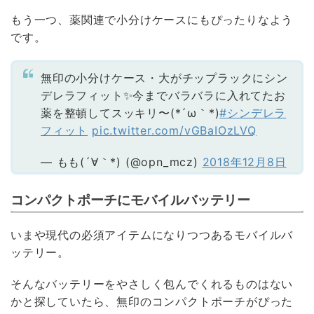
もう一つ、薬関連で小分けケースにもぴったりなよう
です。
無印の小分けケース・大がチップラックにシン
デレラフィット✨今までバラバラに入れてたお
薬を整頓してスッキリ〜(*´ω｀*)
#シンデレラ
フィット
pic.twitter.com/vGBaIOzLVQ
— もも(´∀｀*) (@opn_mcz)
2018年12月8日
コンパクトポーチにモバイルバッテリー
いまや現代の必須アイテムになりつつあるモバイルバ
ッテリー。
そんなバッテリーをやさしく包んでくれるものはない
かと探していたら、無印のコンパクトポーチがぴった