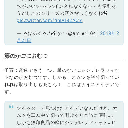
ちがいい✨ハイハイン入れなくなっても便利そ
うだしこのシリーズの容器欲しくなるね🤤
pic.twitter.com/qnIAl3ZACY
— 🥤はるる🥤.*👶1y♂ (@am_eri_64)
2019年2
月21日
籐のかごにおむつ
子育て関連でもう一つ。籐のかごにシンデレラフィッ
トなのがおむつです。しかも、オムツを半分切ってい
れれば取り出しも楽ちん！ これはナイスアイデアで
す。
ツイッターで見つけたアイデアなんだけど、オ
ムツを真ん中で切って開けると本当に便利…。
しかも無印良品の箱にシンデレラフィット…(*