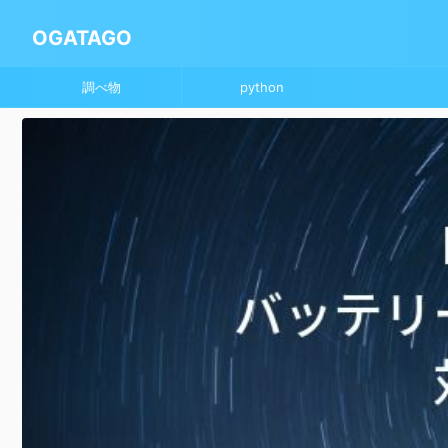
OGATAGO
調べ物
python