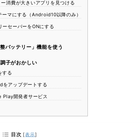
ー消費が大きいアプリを見つける
ーマにする（Android10以降のみ）
リーセーバーをONにする
整バッテリー」機能を使う
調子がおかしい
をする
oidをアップデートする
le Play開発者サービス
目次
[
表示
]