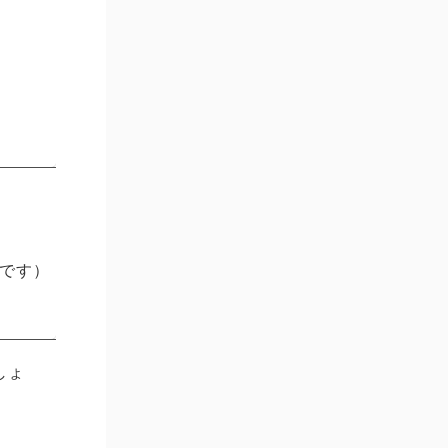
要です）
しょ